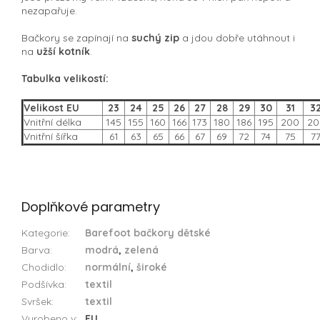
nezapařuje.
Bačkory se zapínají na
suchý zip
a jdou dobře utáhnout i
na
užší kotník
.
Tabulka velikostí:
Velikost EU
23
24
25
26
27
28
29
30
31
3
Vnitřní délka
145
155
160
166
173
180
186
195
200
20
Vnitřní šířka
61
63
65
66
67
69
72
74
75
7
Doplňkové parametry
Kategorie
:
Barefoot bačkory dětské
Barva
:
modrá
,
zelená
Chodidlo
:
normální
,
široké
Podšívka
:
textil
Svršek
:
textil
Vyrobeno v
:
EU