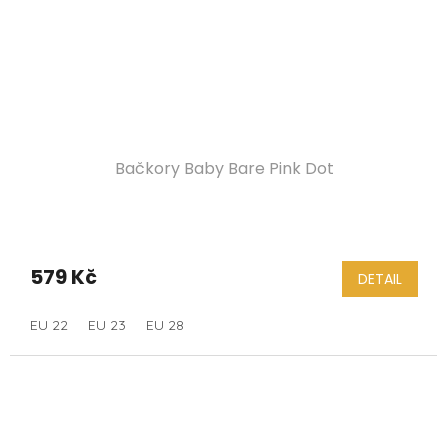
Bačkory Baby Bare Pink Dot
579 Kč
DETAIL
EU 22
EU 23
EU 28