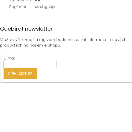
Zapínání
:
suchý zip
Z
Odebírat newsletter
á
Vložte svůj e-mail a my vám budeme zasílat informace o nových
p
produktech na našem e-shopu.
a
t
E-mail
í
PŘIHLÁSIT SE