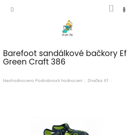
Přejít
NÁKUP
na
CZK
obsah
KOŠÍK
Barefoot sandálkové bačkory Ef
Green Craft 386
Průměrné
Neohodnoceno
Podrobnosti hodnocení
Značka:
Ef
hodnocení
produktu
je
0,0
z
5
hvězdiček.