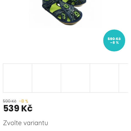
590 Kč
–8 %
590 Kč
–8 %
539 Kč
Měrná
Zvolte variantu
cena: