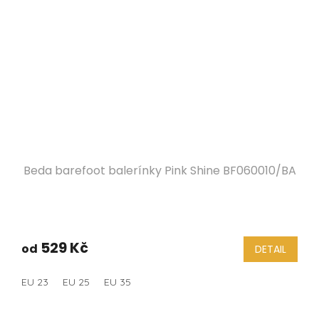
Beda barefoot balerínky Pink Shine BF060010/BA
Průměrné
hodnocení
produktu
529 Kč
od
DETAIL
je
5,0
EU 23
EU 25
EU 35
z
5
hvězdiček.