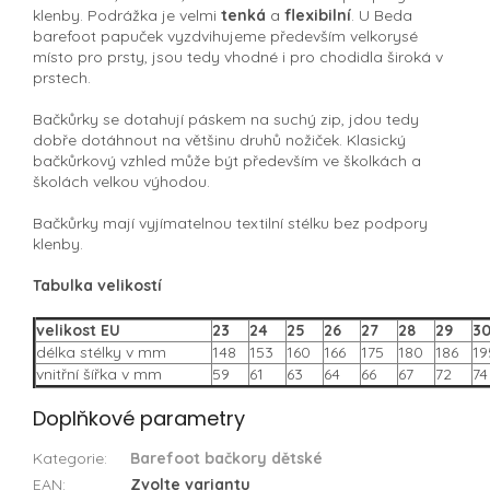
klenby. Podrážka je velmi
tenká
a
flexibilní
. U Beda
barefoot papuček vyzdvihujeme především velkorysé
místo pro prsty, jsou tedy vhodné i pro chodidla široká v
prstech.
Bačkůrky se dotahují páskem na suchý zip, jdou tedy
dobře dotáhnout na většinu druhů nožiček. Klasický
bačkůrkový vzhled může být především ve školkách a
školách velkou výhodou.
Bačkůrky mají vyjímatelnou textilní stélku bez podpory
klenby.
Tabulka velikostí
velikost EU
23
24
25
26
27
28
29
3
délka stélky v mm
148
153
160
166
175
180
186
19
vnitřní šířka v mm
59
61
63
64
66
67
72
74
Doplňkové parametry
Kategorie
:
Barefoot bačkory dětské
EAN
:
Zvolte variantu