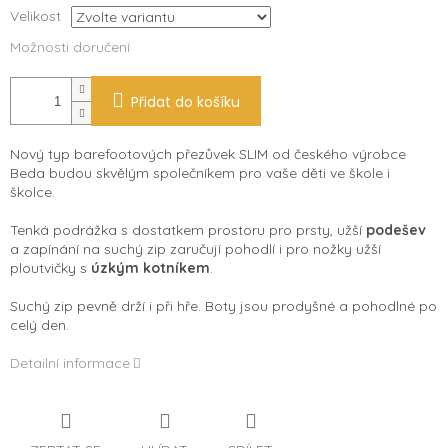
Velikost
Možnosti doručení
Přidat do košíku
Nový typ barefootových přezůvek SLIM od českého výrobce
Beda budou skvělým společníkem pro vaše děti ve škole i
školce.
Tenká podrážka s dostatkem prostoru pro prsty, užší
podešev
a zapínání na suchý zip zaručují pohodlí i pro nožky užší
ploutvičky s
úzkým kotníkem
.
Suchý zip pevně drží i při hře. Boty jsou prodyšné a pohodlné po
celý den.
Detailní informace