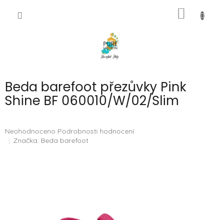
Přejít
NÁKUP
na
CZK
obsah
KOŠÍK
Beda barefoot přezůvky Pink
Shine BF 060010/W/02/Slim
Průměrné
Neohodnoceno
Podrobnosti hodnocení
hodnocení
Značka:
Beda barefoot
produktu
je
0,0
z
5
hvězdiček.