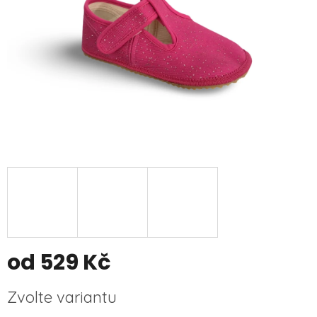
od
529 Kč
Měrná
Zvolte variantu
cena: