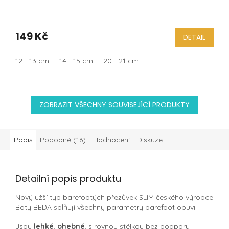
149 Kč
DETAIL
12 - 13 cm
14 - 15 cm
20 - 21 cm
ZOBRAZIT VŠECHNY SOUVISEJÍCÍ PRODUKTY
Popis
Podobné (16)
Hodnocení
Diskuze
Detailní popis produktu
Nový užší typ barefootých přezůvek SLIM českého výrobce
Boty BEDA splňují všechny parametry barefoot obuvi.
Jsou
lehké
,
ohebné
, s rovnou stélkou bez podpory