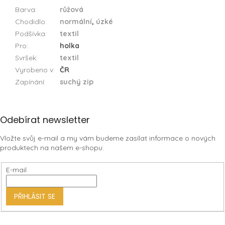
Barva
:
růžová
Chodidlo
:
normální
,
úzké
Podšívka
:
textil
Pro
:
holka
Svršek
:
textil
Vyrobeno v
:
ČR
Zapínání
:
suchý zip
Z
Odebírat newsletter
á
Vložte svůj e-mail a my vám budeme zasílat informace o nových
p
produktech na našem e-shopu.
a
t
E-mail
í
PŘIHLÁSIT SE