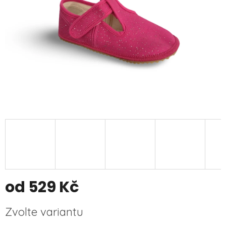
od
529 Kč
Měrná
Zvolte variantu
cena: