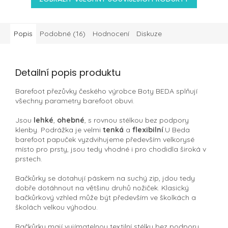
Popis
Podobné (16)
Hodnocení
Diskuze
Detailní popis produktu
Barefoot přezůvky českého výrobce Boty BEDA splňují
všechny parametry barefoot obuvi.
Jsou
lehké
,
ohebné
, s rovnou stélkou bez podpory
klenby. Podrážka je velmi
tenká
a
flexibilní
.U Beda
barefoot papuček vyzdvihujeme především velkorysé
místo pro prsty, jsou tedy vhodné i pro chodidla široká v
prstech.
Bačkůrky se dotahují páskem na suchý zip, jdou tedy
dobře dotáhnout na většinu druhů nožiček. Klasický
bačkůrkový vzhled může být především ve školkách a
školách velkou výhodou.
Bačkůrky mají vyjímatelnou textilní stélku bez podpory