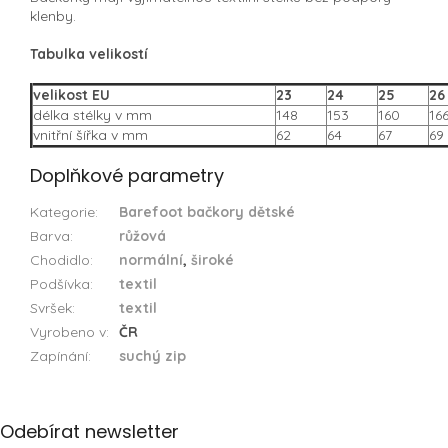
klenby.
Tabulka velikostí
velikost EU
23
24
25
26
délka stélky v mm
148
153
160
16
vnitřní šířka v mm
62
64
67
69
Doplňkové parametry
Kategorie
:
Barefoot bačkory dětské
Barva
:
růžová
Chodidlo
:
normální
,
široké
Podšívka
:
textil
Svršek
:
textil
Vyrobeno v
:
ČR
Zapínání
:
suchý zip
Z
Odebírat newsletter