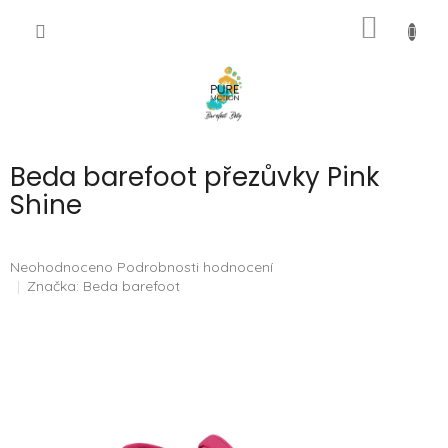
Přejít
NÁKUP
na
CZK
obsah
KOŠÍK
Beda barefoot přezůvky Pink
Shine
Průměrné
Neohodnoceno
Podrobnosti hodnocení
hodnocení
Značka:
Beda barefoot
produktu
je
0,0
z
5
hvězdiček.