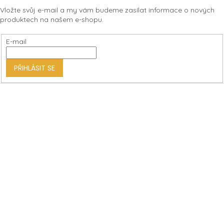
á
Vložte svůj e-mail a my vám budeme zasílat informace o nových
p
produktech na našem e-shopu.
a
t
E-mail
í
PŘIHLÁSIT SE